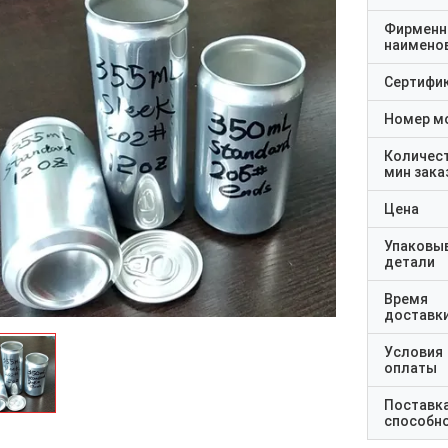
Фирменн
наимено
Сертифи
Номер м
Количес
мин зака
Цена
Упаковы
детали
Время
доставк
Условия
оплаты
Поставк
способн