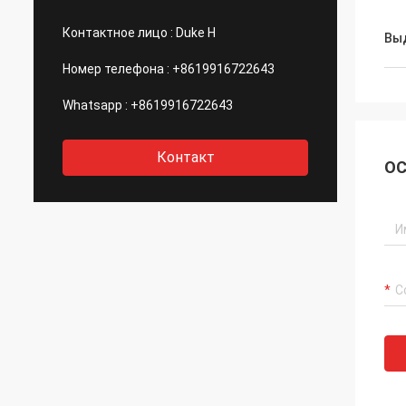
Контактное лицо :
Duke H
Вы
Номер телефона :
+8619916722643
Whatsapp :
+8619916722643
Контакт
ОС