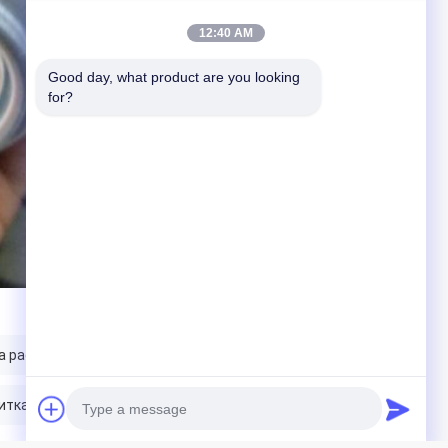
12:40 AM
Good day, what product are you looking 
for?
а распределяя
итка