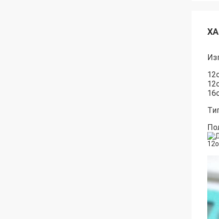
ХА
Из
12
12
16
Ти
По