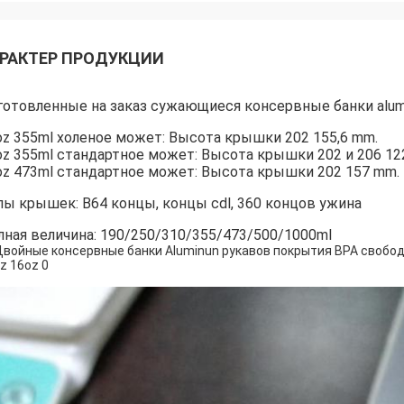
РАКТЕР ПРОДУКЦИИ
готовленные на заказ сужающиеся консервные банки alum
oz 355ml холеное может: Высота крышки 202 155,6 mm.
oz 355ml стандартное может: Высота крышки 202 и 206 12
oz 473ml стандартное может: Высота крышки 202 157 mm.
пы крышек: B64 концы, концы cdl, 360 концов ужина
лная величина: 190/250/310/355/473/500/1000ml