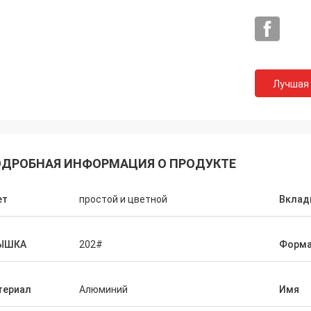
Лучшая
ДРОБНАЯ ИНФОРМАЦИЯ О ПРОДУКТЕ
ет
простой и цветной
Вкла
Марк от США
дарит много для вашего
ьного качества и обслуживание
ЫШКА
202#
Форм
мы будем держать контракт и
 делать больше дела с вами!
териал
Алюминий
Имя