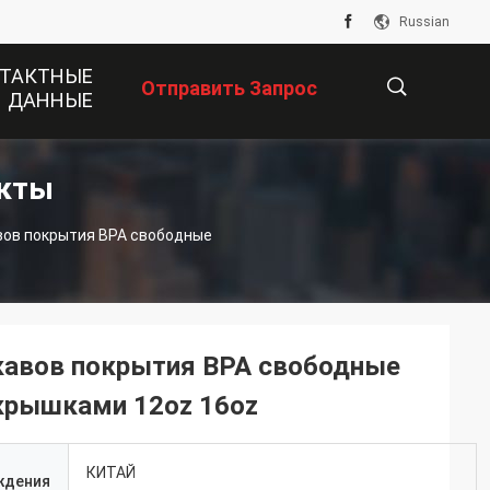
Russian
ТАКТНЫЕ
Отправить Запрос
ДАННЫЕ
укты
描
вов покрытия BPA свободные
述
кавов покрытия BPA свободные
крышками 12oz 16oz
КИТАЙ
ждения