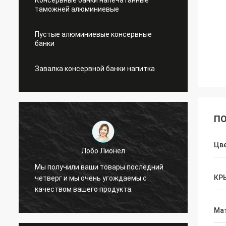
Консервные банки напечатанные
таможней алюминиевые
Пустые алюминиевые консервные
банки
Завалка консервной банки напитка
ПО
Цв
Лобо Лионел
Благо
Мы получили ваши товары последний
идеал
КР
четверг и мы очень угождаемы с
ВИП, 
качеством вашего продукта.
будем
Ма