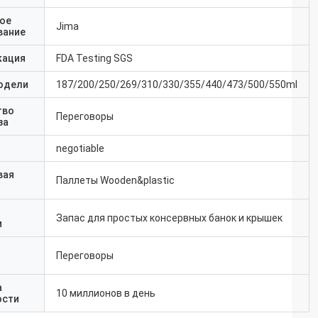
ое
Jima
вание
кация
FDA Testing SGS
одели
187/200/250/269/310/330/355/440/473/500/550ml
тво
Переговоры
за
negotiable
вая
Паллеты Wooden&plastic
Запас для простых консервных банок и крышек
и
Переговоры
а
10 миллионов в день
ости