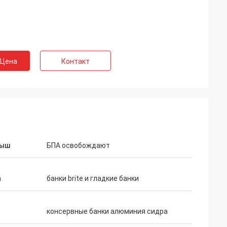
 Цена
Контакт
дыш
БПА освобождают
а
банки brite и гладкие банки
консервные банки алюминия сидра