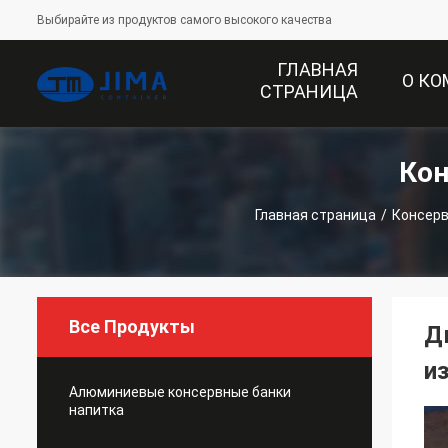
Выбирайте из продуктов самого высокого качества
ГЛАВНАЯ
О К
СТРАНИЦА
Кон
Главная страница
/
Консерв
Все Продукты
Д
и
Алюминиевые консервные банки
напитка